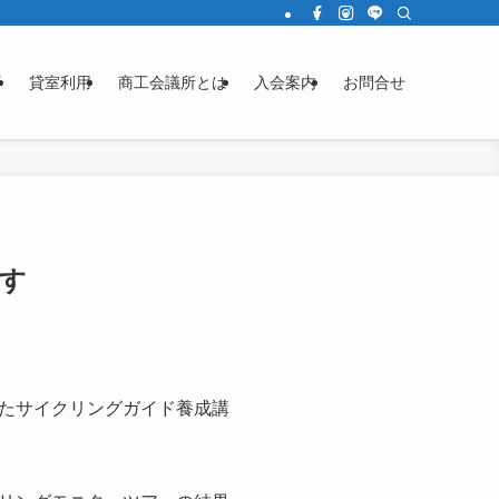
済
貸室利用
商工会議所とは
入会案内
お問合せ
す
たサイクリングガイド養成講