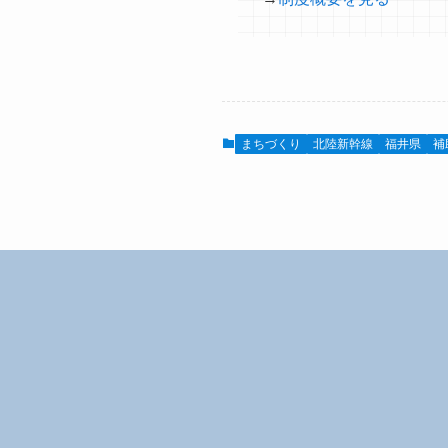
まちづくり
北陸新幹線
福井県
補