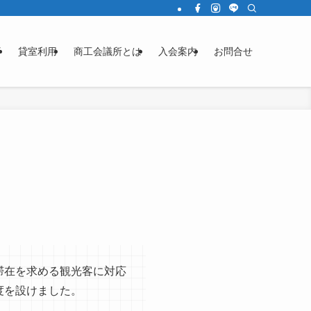
済
貸室利用
商工会議所とは
入会案内
お問合せ
滞在を求める観光客に対応
度を設けました。