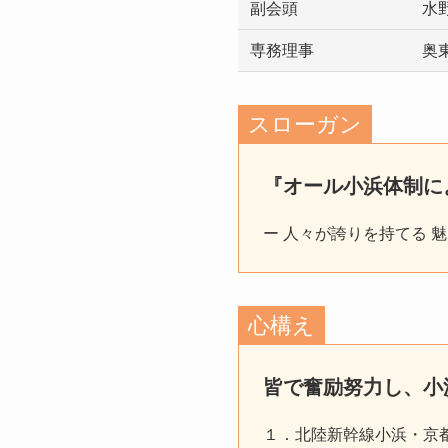
副会頭
水
専務理事
奥
スローガン
『オール小浜体制に
ー 人々が誇りを持てる 
心構え
皆で奮励努力し、小
１．北陸新幹線小浜・京