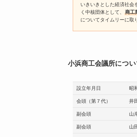
いきいきとした経済社会
く中核団体として、
商工
についてタイムリーに取
小浜商工会議所につい
設立年月日
昭
会頭（第７代）
井
副会頭
山
副会頭
山