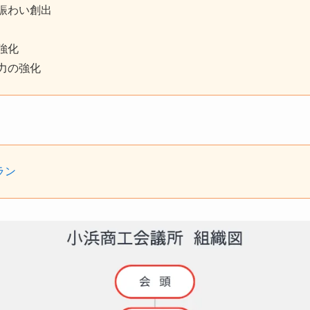
賑わい創出
強化
力の強化
ラン