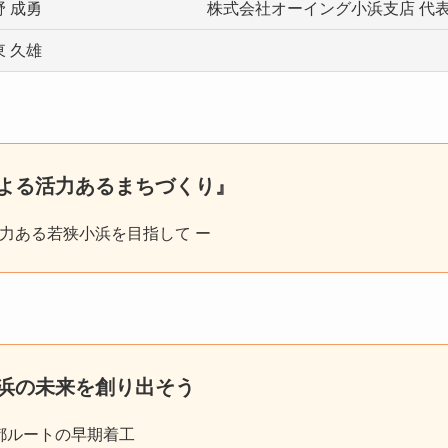
野 成勇
株式会社オーイング小浜支店 代
東 久雄
よる活力あるまちづくり』
魅力ある若狭小浜を目指して ー
浜の未来を創り出そう
都ルートの早期着工